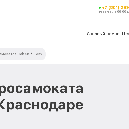
+7 (861) 299
Работаем с
09:00
д
Срочный ремонт
Це
амокатов Halten
/
Tony
росамоката
 Краснодаре