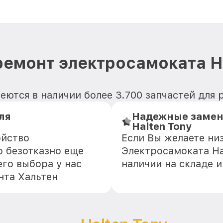
ремонт электросамоката Ha
ются в наличии более 3.700 запчастей для 
ля
Надежные замен
Halten Tony
ойство
Если Вы желаете ни
о безотказно еще
Электросамоката Hal
го выбора у нас
наличии на складе 
нта Хальтен